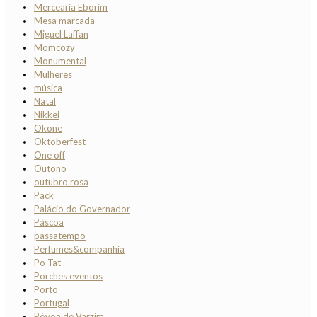
Mercearia Eborim
Mesa marcada
Miguel Laffan
Momcozy
Monumental
Mulheres
música
Natal
Nikkei
Okone
Oktoberfest
One off
Outono
outubro rosa
Pack
Palácio do Governador
Páscoa
passatempo
Perfumes&companhia
Po Tat
Porches eventos
Porto
Portugal
Póvoa de Varzim