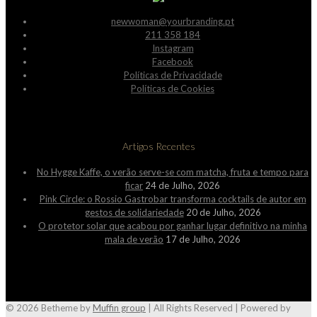
newwoman@yourbranding.pt
211 358 184
Instagram
Facebook
Políticas de Privacidade
Políticas de Cookies
Artigos Recentes
No Hygge Kaffe, o verão serve-se com matcha, fruta e tempo para
ficar
24 de Julho, 2026
Pink Circle: o Rossio Gastrobar transforma cocktails de autor em
gestos de solidariedade
20 de Julho, 2026
O protetor solar que acabou por ganhar lugar definitivo na minha
mala de verão
17 de Julho, 2026
© 2026 Betheme by
Muffin group
| All Rights Reserved | Powered by