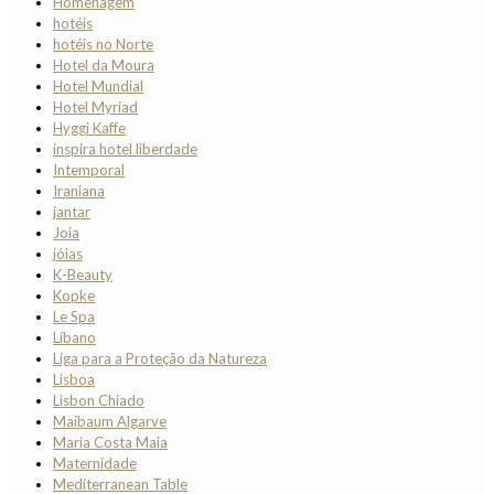
Homenagem
hotéis
hotéis no Norte
Hotel da Moura
Hotel Mundial
Hotel Myriad
Hyggi Kaffe
inspira hotel liberdade
Intemporal
Iraniana
jantar
Joia
jóias
K-Beauty
Kopke
Le Spa
Líbano
Liga para a Proteção da Natureza
Lisboa
Lisbon Chiado
Maibaum Algarve
Maria Costa Maia
Maternidade
Mediterranean Table