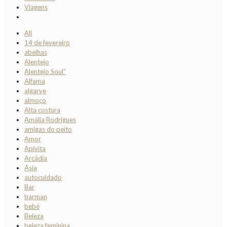
Viagens
All
14 de fevereiro
abelhas
Alentejo
Alentejo Soul”
Alfama
algarve
almoço
Alta costura
Amália Rodrigues
amigas do peito
Amor
Apivita
Arcádia
Ásia
autocuidado
Bar
barman
bebé
Beleza
beleza feminina