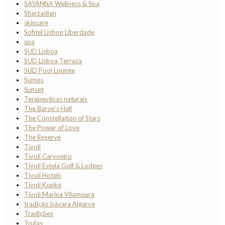
SAYANNA Wellness & Spa
Sharzadian
skincare
Sofitel Lisbon Liberdade
spa
SUD Lisboa
SUD Lisboa Terraza
SUD Pool Lounge
Sumos
Sunset
Terapeuticas naturais
The Baron’s Hall
The Constellation of Stars
The Power of Love
The Reserve
Tivoli
Tivoli Carvoeiro
Tivoli Estela Golf & Lodges
Tivoli Hotels
Tivoli Kopke
Tivoli Marina Vilamoura
tradição bávara Algarve
Tradições
Trufas