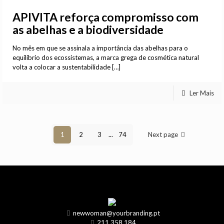
APIVITA reforça compromisso com
as abelhas e a biodiversidade
No mês em que se assinala a importância das abelhas para o
equilíbrio dos ecossistemas, a marca grega de cosmética natural
volta a colocar a sustentabilidade
[…]
Ler Mais
1
2
3
...
74
Next page
newwoman@yourbranding.pt
211 358 184