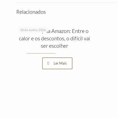
Relacionados
Prime Day da Amazon: Entre o
18 de Junho, 2026
calor e os descontos, o difícil vai
ser escolher
Ler Mais