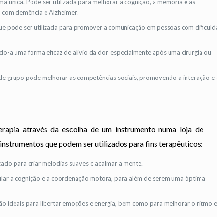
a única. Pode ser utilizada para melhorar a cognição, a memória e as
s com demência e Alzheimer.
que pode ser utilizada para promover a comunicação em pessoas com dificul
ndo-a uma forma eficaz de alívio da dor, especialmente após uma cirurgia ou
de grupo pode melhorar as competências sociais, promovendo a interação e 
erapia através da escolha de um instrumento numa loja de
instrumentos que podem ser utilizados para fins terapêuticos:
izado para criar melodias suaves e acalmar a mente.
mular a cognição e a coordenação motora, para além de serem uma óptima
ão ideais para libertar emoções e energia, bem como para melhorar o ritmo e