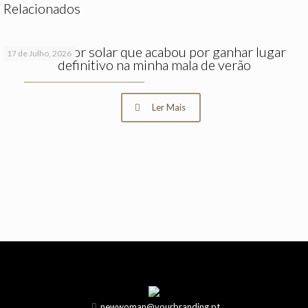
Relacionados
O protetor solar que acabou por ganhar lugar
17 de Julho, 2026
definitivo na minha mala de verão
Ler Mais
newwoman@yourbranding.pt