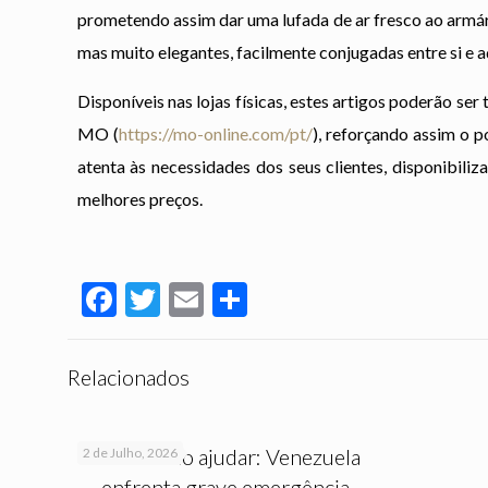
prometendo assim dar uma lufada de ar fresco ao armár
mas muito elegantes, facilmente conjugadas entre si e ad
Disponíveis nas lojas físicas, estes artigos poderão se
MO (
https://mo-online.com/pt/
), reforçando assim o
atenta às necessidades dos seus clientes, disponibili
melhores preços.
Facebook
Twitter
Email
Partilhar
Relacionados
Saiba como ajudar: Venezuela
2 de Julho, 2026
enfrenta grave emergência