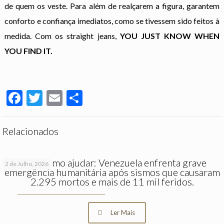
de quem os veste. Para além de realçarem a figura, garantem
conforto e confiança imediatos, como se tivessem sido feitos à
medida.
Com os straight jeans,
YOU JUST KNOW WHEN
YOU FIND IT.
Facebook
Twitter
Email
Partilhar
Relacionados
Saiba como ajudar: Venezuela enfrenta grave
2 de Julho, 2026
emergência humanitária após sismos que causaram
2.295 mortos e mais de 11 mil feridos.
Ler Mais