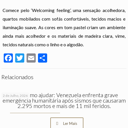
Comece pelo ‘Welcoming feeling’, uma sensação acolhedora,
quartos mobilados com sofás confortáveis, tecidos macios e
iluminação suave. As cores em tom pastel criam um ambiente
ainda mais acolhedor e os materiais de madeira clara, vime,
tecidos naturais como o linho e o algodão.
Facebook
Twitter
Email
Partilhar
Relacionados
Saiba como ajudar: Venezuela enfrenta grave
2 de Julho, 2026
emergência humanitária após sismos que causaram
2.295 mortos e mais de 11 mil feridos.
Ler Mais