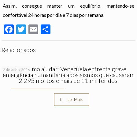
Assim, consegue manter um equilíbrio, mantendo-se
confortável 24 horas por dia e 7 dias por semana.
Facebook
Twitter
Email
Partilhar
Relacionados
Saiba como ajudar: Venezuela enfrenta grave
2 de Julho, 2026
emergência humanitária após sismos que causaram
2.295 mortos e mais de 11 mil feridos.
Ler Mais