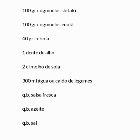
100 gr cogumelos shitaki
100 gr cogumelos enoki
40 gr cebola
1 dente de alho
2 cl molho de soja
300 ml água ou caldo de legumes
q.b. salsa fresca
q.b. azeite
q.b. sal