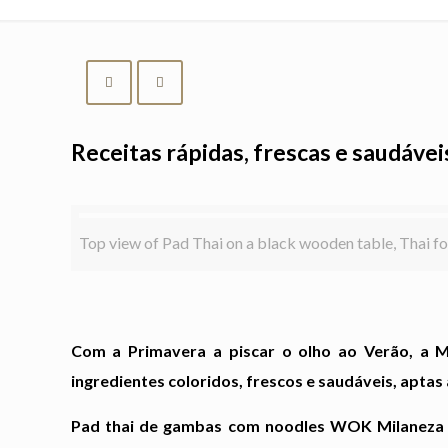
Receitas rápidas, frescas e saudávei
Top view of Pad Thai on a black wooden table, Thai fo
Com a Primavera a piscar o olho ao Verão, a 
ingredientes coloridos, frescos e saudáveis, apta
Pad thai de gambas com noodles WOK Milanez