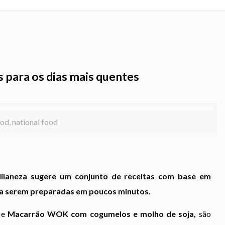
s para os dias mais quentes
od, national food
Milaneza sugere um conjunto de receitas com base em
s a serem preparadas em poucos minutos.
a
e
Macarrão WOK com cogumelos e molho de soja,
são