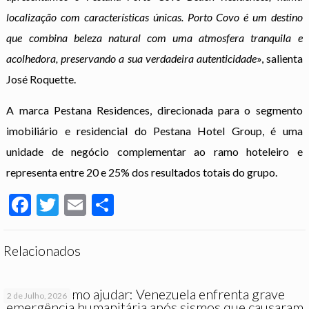
localização com características únicas. Porto Covo é um destino
que combina beleza natural com uma atmosfera tranquila e
acolhedora, preservando a sua verdadeira autenticidade
», salienta
José Roquette.
A marca Pestana Residences, direcionada para o segmento
imobiliário e residencial do Pestana Hotel Group, é uma
unidade de negócio complementar ao ramo hoteleiro e
representa entre 20 e 25% dos resultados totais do grupo.
Facebook
Twitter
Email
Partilhar
Relacionados
Saiba como ajudar: Venezuela enfrenta grave
2 de Julho, 2026
emergência humanitária após sismos que causaram