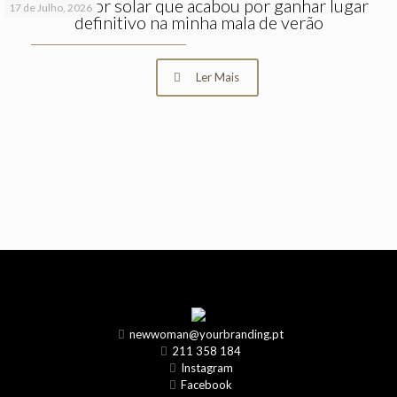
O protetor solar que acabou por ganhar lugar
17 de Julho, 2026
definitivo na minha mala de verão
Ler Mais
newwoman@yourbranding.pt
211 358 184
Instagram
Facebook