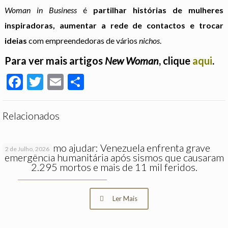
Woman in Business
é
partilhar histórias de mulheres
inspiradoras, aumentar a rede de contactos e trocar
ideias
com empreendedoras de vários
nichos
.
Para ver mais artigos
New Woman
, clique
aqui
.
Facebook
Twitter
Email
Partilhar
Relacionados
Saiba como ajudar: Venezuela enfrenta grave
2 de Julho, 2026
emergência humanitária após sismos que causaram
2.295 mortos e mais de 11 mil feridos.
Ler Mais