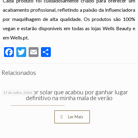
Cada produto foi cuidadosamente criado para oferecer um
acabamento profissional, refletindo a paixão da influenciadora
por maquilhagem de alta qualidade. Os produtos são 100%
vegan e estarão disponíveis em todas as lojas Wells Beauty e
em Wells.pt.
Facebook
Twitter
Email
Partilhar
Relacionados
O protetor solar que acabou por ganhar lugar
17 de Julho, 2026
definitivo na minha mala de verão
Ler Mais