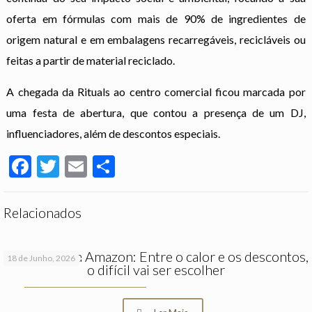
oferta em fórmulas com mais de 90% de ingredientes de
origem natural e em embalagens recarregáveis, recicláveis ou
feitas a partir de material reciclado.
A chegada da Rituals ao centro comercial ficou marcada por
uma festa de abertura, que contou a presença de um DJ,
influenciadores, além de descontos especiais.
Facebook
Twitter
Email
Partilhar
Relacionados
Prime Day da Amazon: Entre o calor e os descontos,
18 de Junho, 2026
o difícil vai ser escolher