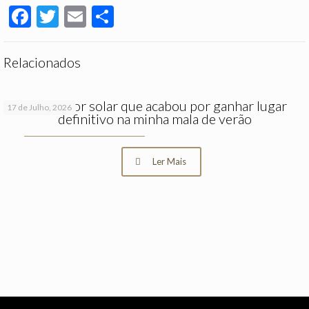
Facebook
Twitter
Email
Partilhar
Relacionados
O protetor solar que acabou por ganhar lugar
17 de Julho, 2026
definitivo na minha mala de verão
Ler Mais