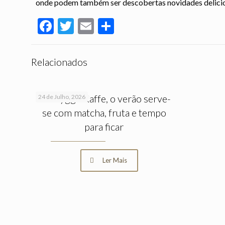
onde podem também ser descobertas novidades delicio
Facebook
Twitter
Email
Partilhar
Relacionados
No Hygge Kaffe, o verão serve-
24 de Julho, 2026
se com matcha, fruta e tempo
para ficar
Ler Mais