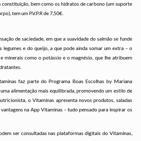
a constituição, bem como os hidratos de carbono (um suporte
po), tem um P.V.P.R de 7,50€.
sação de saciedade, em que a suavidade do salmão se funde
 legumes e do queijo, a que pode ainda somar um extra – o
es e minerais como o potássio e o magnésio, que lhe atribuem
idratantes.
itaminas faz parte do Programa Boas Escolhas by Mariana
e uma alimentação mais equilibrada, promovendo um estilo de
utricionista, o Vitaminas apresenta novos produtos, saladas
e vantagens na App Vitaminas – tudo pensado para inspirar os
em ser consultadas nas plataformas digitais do Vitaminas,