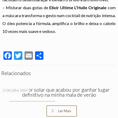
– Misturar duas gotas de
Elixir Ultime L’Huile Originale
com
a máscara transforma o gesto num cocktail de nutrição intensa.
O óleo potencia a fórmula, amplifica o brilho e deixa o cabelo
10 vezes mais suave e sedoso.
Facebook
Twitter
Email
Partilhar
Relacionados
O protetor solar que acabou por ganhar lugar
17 de Julho, 2026
definitivo na minha mala de verão
Ler Mais