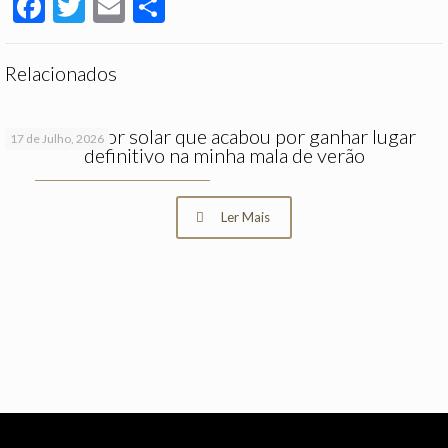
Facebook
Twitter
Email
Partilhar
Relacionados
O protetor solar que acabou por ganhar lugar
17 de Julho, 2026
definitivo na minha mala de verão
Ler Mais