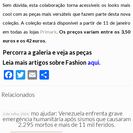
Sem dúvida, esta colaboração torna acessíveis os looks mais
cool com as peças mais versáteis que fazem parte desta nova
coleção. A coleção estará disponível a partir de 11 de janeiro
em todas as lojas
Primark
.
Os preços variam entre os 3,50
euros e os 42 euros.
Percorra a galeria e veja as peças
Leia mais artigos sobre Fashion
aqui.
Facebook
Twitter
Email
Partilhar
Relacionados
Saiba como ajudar: Venezuela enfrenta grave
2 de Julho, 2026
emergência humanitária após sismos que causaram
2.295 mortos e mais de 11 mil feridos.