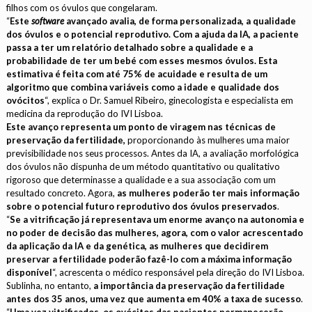
filhos com os óvulos que congelaram.
“
Este
software
avançado avalia, de forma personalizada, a qualidade
dos óvulos e o potencial reprodutivo. Com a ajuda da IA, a paciente
passa a ter um relatório detalhado sobre a qualidade e a
probabilidade de ter um bebé com esses mesmos óvulos. Esta
estimativa é feita com até 75% de acuidade e resulta de um
algoritmo que combina variáveis como a idade e qualidade dos
ovócitos
“, explica o Dr. Samuel Ribeiro, ginecologista e especialista em
medicina da reprodução do IVI Lisboa.
Este avanço representa um ponto de viragem nas técnicas de
preservação da fertilidade,
proporcionando às mulheres uma maior
previsibilidade nos seus processos. Antes da IA, a avaliação morfológica
dos óvulos não dispunha de um método quantitativo ou qualitativo
rigoroso que determinasse a qualidade e a sua associação com um
resultado concreto. Agora,
as mulheres poderão ter mais informação
sobre o potencial futuro reprodutivo dos óvulos preservados
.
“
Se a vitrificação já representava um enorme avanço na autonomia e
no poder de decisão das mulheres, agora, com o valor acrescentado
da aplicação da IA e da genética, as mulheres que decidirem
preservar a fertilidade poderão fazê-lo com a máxima informação
disponível
“, acrescenta o médico responsável pela direção do IVI Lisboa.
Sublinha, no entanto,
a importância da preservação da fertilidade
antes dos 35 anos, uma vez que aumenta em 40% a taxa de sucesso
.