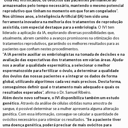
“
Uma vez vitrificados, os ovócitos das pacientes permanecerão
armazenados pelo tempo necessário, mantendo o mesmo potencial
reprodutivo que tinham no momento em que foram congelado
s
“.
Nos últimos anos, a Inteligência Artificial (IA) tem sido uma
ferramenta inovadora na melhoria dos tratamentos de reprodução
assistida, com especial destaque para a embriologia
. O IVI tem
liderado a aplicação da IA, explorando diversas possibilidades que,
atualmente, abrem caminho a avanços promissores na otimização dos
tratamentos reprodutivos, garantindo os melhores resultados para as
pacientes que confiam nestes procedimentos.
“
A IA permite auxiliar os embriologistas na tomada de decisões e na
avaliação das expectativas dos tratamentos em várias áreas. Ajuda-
nos a avaliar a qualidade espermática, a selecionar o melhor
espermatozoide para fertilizar o óvulo, a determinar a qualidade
dos óvulos das nossas pacientes e a integrar os dados de forma
global, utilizando algoritmos cada vez mais precisos. Desta forma,
conseguimos definir qual o tratamento mais adequado e quais os
resultados esperados
“, afirma o Dr. Samuel Ribeiro.
Além deste novo software, o IVI disponibiliza também um estudo
genético
. Através da análise de células obtidas numa amostra de
sangue, é possível determinar se a mulher apresenta alguma alteração
genética. Com essa informação, consegue-se calcular a quantidade de
ovócitos necessários para otimizar os resultados. “
Se a paciente tiver
uma doença genética, poderá precisar de mais ovócitos para