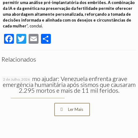
permitir uma análise pré-implantatória dos embriões. A combinação
da IA e da genética na preservação da fertilidade permite oferecer
uma abordagem altamente personalizada, reforçando a tomada de
decisões informada e alinhada com os desejos e circunstâncias de
cada mulher
“, conclui.
Facebook
Twitter
Email
Partilhar
Relacionados
Saiba como ajudar: Venezuela enfrenta grave
2 de Julho, 2026
emergência humanitária após sismos que causaram
2.295 mortos e mais de 11 mil feridos.
Ler Mais