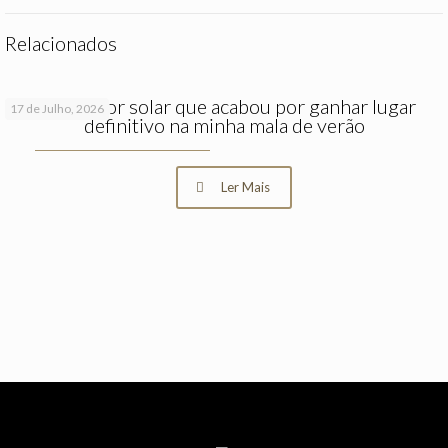
Relacionados
O protetor solar que acabou por ganhar lugar
17 de Julho, 2026
definitivo na minha mala de verão
Ler Mais