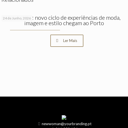
FASH_ON: novo ciclo de experiências de moda,
24 de Junho, 2026
imagem e estilo chegam ao Porto
Ler Mais
newwoman@yourbranding.pt