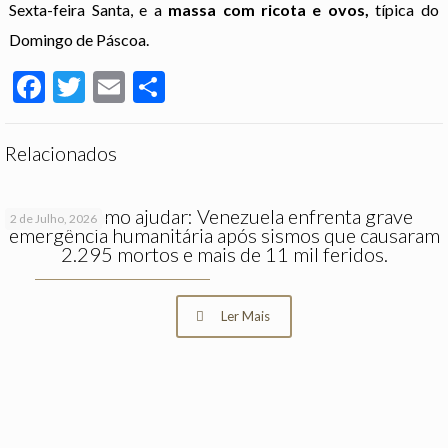
Sexta-feira Santa, e a
massa com ricota e ovos,
típica do
Domingo de Páscoa.
Facebook
Twitter
Email
Partilhar
Relacionados
Saiba como ajudar: Venezuela enfrenta grave
2 de Julho, 2026
emergência humanitária após sismos que causaram
2.295 mortos e mais de 11 mil feridos.
Ler Mais