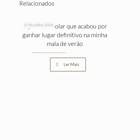
Relacionados
O protetor solar que acabou por
17 de Julho, 2026
ganhar lugar definitivo na minha
mala de verão
Ler Mais