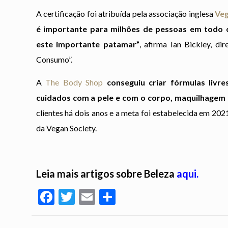
A certificação foi atribuída pela associação inglesa
Veg
é importante para milhões de pessoas em todo 
este importante patamar”
, afirma Ian Bickley, di
Consumo”.
A
The Body Shop
conseguiu criar fórmulas livre
cuidados com a pele e com o corpo, maquilhagem 
clientes há dois anos e a meta foi estabelecida em 202
da Vegan Society.
Leia mais artigos sobre Beleza
aqui.
Facebook
Twitter
Email
Partilhar