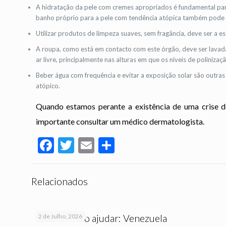
A hidratação da pele com cremes apropriados é fundamental para 
banho próprio para a pele com tendência atópica também pode 
Utilizar produtos de limpeza suaves, sem fragância, deve ser a 
A roupa, como está em contacto com este órgão, deve ser lavad
ar livre, principalmente nas alturas em que os níveis de poliniza
Beber água com frequência e evitar a exposição solar são outra
atópico.
Quando estamos perante a existência de uma crise de 
importante consultar um médico dermatologista.
Facebook
Twitter
Email
Partilhar
Relacionados
Saiba como ajudar: Venezuela
2 de Julho, 2026