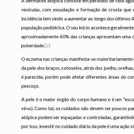
A dermatite atópica consiste em períodos de fase agu
vesículas, com exsudação e formação de crosta que 
incidência tem vindo a aumentar ao longo dos últimos 
população pediátrica. O seu início acontece geralmente 
aproximadamente 60% das crianças apresentam uma di
puberdade.
[2]
O eczema nas crianças manifesta-se maioritariamente 
da pele dos braços, cotovelos, atrás dos joelho, orelha
é parecida, porém pode afetar diferentes áreas do co
pescoço.
A pele é o maior órgão do corpo humano e é um “escu
vírus). Como tal, os cuidados não devem ser poucos pa
atópica podem ser espaçadas e controladas, garantind
por isso, investir no cuidado diário da pele é uma ação s