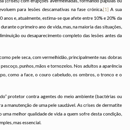
da (crises) com erupções avermelhadas, formando pápulas ou
evoluem para lesões descamativas na fase crónica.
[1]
A sua
40 anos e, atualmente, estima-se que afete entre 10% e 20% da
durante o primeiro ano de vida, mas, na maioria das situações,
minuição ou desaparecimento completo das lesões antes da
como pele seca, com vermelhidão, principalmente nas dobras
s, pescoço, punhos, mãos e tornozelos. Nos adultos a aparência
rpo, como a face, o couro cabeludo, os ombros, o tronco e o
do” protetor contra agentes do meio ambiente (bactérias ou
ra a manutenção de uma pele saudável. As crises de dermatite
o uma melhor qualidade de vida a quem sofre desta condição,
imples, mas essencial.