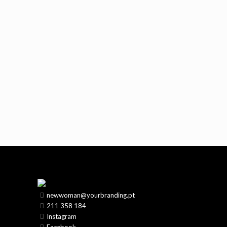
newwoman@yourbranding.pt
211 358 184
Instagram
Facebook