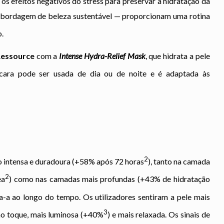
os efeitos negativos do stress para preservar a hidratação da
 abordagem de beleza sustentável — proporcionam uma rotina
.
Ressource
com a
Intense Hydra-Relief Mask
, que hidrata a pele
ara pode ser usada de dia ou de noite e é adaptada às
2
 intensa e duradoura (+58% após 72 horas
), tanto na camada
2
ea
) como nas camadas mais profundas (+43% de hidratação
ça-a ao longo do tempo. Os utilizadores sentiram a pele mais
3
 ao toque, mais luminosa (+40%
) e mais relaxada. Os sinais de