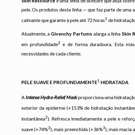
Skin Ressource
é uma linha de
skincare
que atua sobre 
pele. Os produtos desta linha — que faz parte de uma
1
calmante que garante à pele até 72 horas
de hidratação
Atualmente, a
Givenchy Parfums
alarga a linha
Skin 
2
em profundidade
e de forma duradoura. Esta másc
necessidades de cada cliente.
1
PELE SUAVE E PROFUNDAMENTE
HIDRATADA
A
Intense Hydra-Relief Mask
proporciona uma hidratação
exterior da epiderme (+153% de hidratação instantân
2
instantânea
). Refresca imediatamente a pele e refor
3
3
suave (+74%
), mais preenchida (+36%
), mais macia