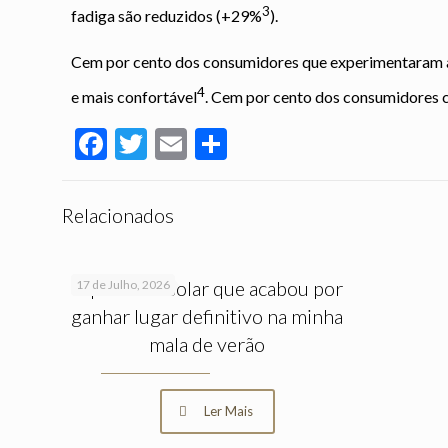
3
fadiga são reduzidos (+29%
).
Cem por cento dos consumidores que experimentaram
4
e mais confortável
. Cem por cento dos consumidores c
Facebook
Twitter
Email
Partilhar
Relacionados
O protetor solar que acabou por
17 de Julho, 2026
ganhar lugar definitivo na minha
mala de verão
Ler Mais