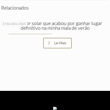
Relacionados
O protetor solar que acabou por ganhar lugar
17 de Julho, 2026
definitivo na minha mala de verão
Ler Mais