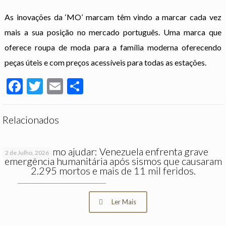
As inovações da ‘MO’ marcam têm vindo a marcar cada vez
mais a sua posição no mercado português. Uma marca que
oferece roupa de moda para a família moderna oferecendo
peças úteis e com preços acessíveis para todas as estações.
Facebook
Twitter
Email
Partilhar
Relacionados
Saiba como ajudar: Venezuela enfrenta grave
2 de Julho, 2026
emergência humanitária após sismos que causaram
2.295 mortos e mais de 11 mil feridos.
Ler Mais