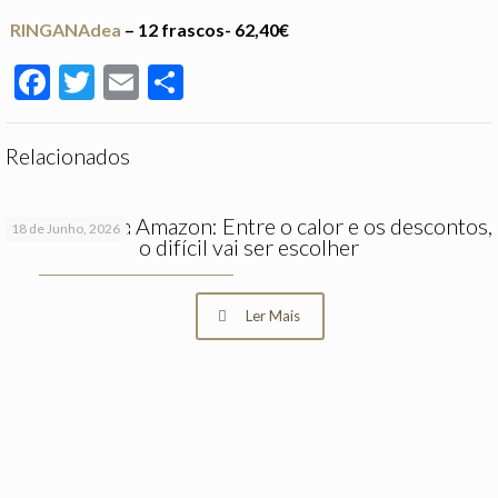
RINGANAdea
– 12 frascos- 62,40€
Facebook
Twitter
Email
Partilhar
Relacionados
Prime Day da Amazon: Entre o calor e os descontos,
18 de Junho, 2026
o difícil vai ser escolher
Ler Mais