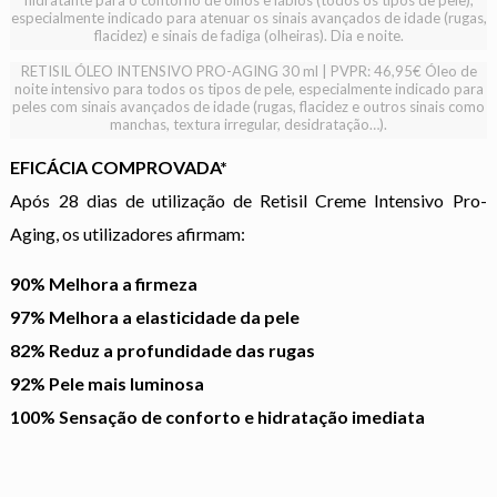
hidratante para o contorno de olhos e lábios (todos os tipos de pele),
especialmente indicado para atenuar os sinais avançados de idade (rugas,
flacidez) e sinais de fadiga (olheiras). Dia e noite.
RETISIL ÓLEO INTENSIVO PRO-AGING 30 ml | PVPR: 46,95€ Óleo de
noite intensivo para todos os tipos de pele, especialmente indicado para
peles com sinais avançados de idade (rugas, flacidez e outros sinais como
manchas, textura irregular, desidratação…).
EFICÁCIA COMPROVADA*
Após 28 dias de utilização de Retisil Creme Intensivo Pro-
Aging, os utilizadores afirmam:
90%
Melhora a firmeza
97%
Melhora a elasticidade da pele
82%
Reduz a profundidade das rugas
92%
Pele mais luminosa
100%
Sensação de conforto e hidratação imediata