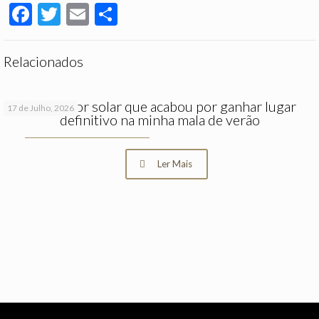
Facebook
Twitter
Email
Partilhar
Relacionados
O protetor solar que acabou por ganhar lugar
17 de Julho, 2026
definitivo na minha mala de verão
Ler Mais