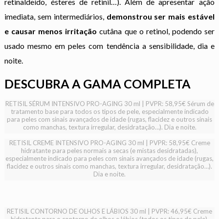
retinaldeído, ésteres de retinil…). Além de apresentar ação
imediata, sem intermediários,
demonstrou ser mais estável
e causar menos irritação
cutâna que o retinol, podendo ser
usado mesmo em peles com tendência a sensibilidade, dia e
noite.
DESCUBRA A GAMA COMPLETA
RETISIL SÉRUM INTENSIVO PRO-AGING 30 ml | PVPR: 58,95€ Sérum de
tratamento base para todos os tipos de pele, especialmente indicado
para peles com sinais avançados de idade (rugas, flacidez e outros sinais
como manchas, textura irregular, desidratação…). Dia e noite.
RETISIL CREME INTENSIVO PRO-AGING 30 ml | PVPR: 58,95€ Creme
hidratante para peles normais a secas (e mistas desidratadas),
especialmente indicado para peles com sinais avançados de idade (rugas,
flacidez e outros sinais como manchas, textura irregular, desidratação…).
Dia e noite.
RETISIL CONTORNO DE OLHOS E LÁBIOS 30 ml | PVPR: 46,95€ Creme