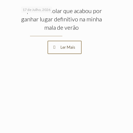
O protetor solar que acabou por
17 de Julho, 2026
ganhar lugar definitivo na minha
mala de verão
Ler Mais