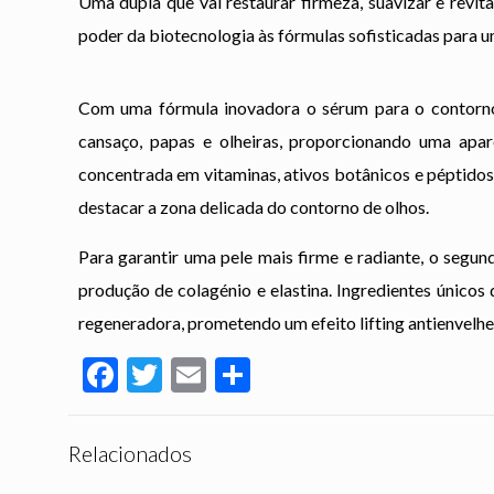
Uma dupla que vai restaurar firmeza, suavizar e revit
poder da biotecnologia às fórmulas sofisticadas para um
Com uma fórmula inovadora o sérum para o contorno
cansaço, papas e olheiras, proporcionando uma apar
concentrada em vitaminas, ativos botânicos e péptidos
destacar a zona delicada do contorno de olhos.
Para garantir uma pele mais firme e radiante, o segun
produção de colagénio e elastina. Ingredientes único
regeneradora, prometendo um efeito lifting antienvelh
Facebook
Twitter
Email
Partilhar
Relacionados