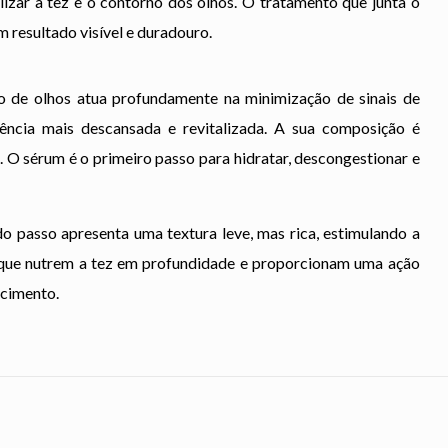
alizar a tez e o contorno dos olhos. O tratamento que junta o
 resultado visível e duradouro.
 de olhos atua profundamente na minimização de sinais de
ência mais descansada e revitalizada. A sua composição é
. O sérum é o primeiro passo para hidratar, descongestionar e
do passo apresenta uma textura leve, mas rica, estimulando a
s que nutrem a tez em profundidade e proporcionam uma ação
ecimento.