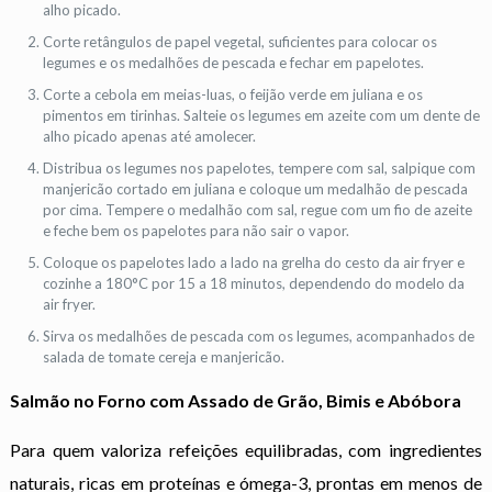
alho picado.
Corte retângulos de papel vegetal, suficientes para colocar os
legumes e os medalhões de pescada e fechar em papelotes.
Corte a cebola em meias-luas, o feijão verde em juliana e os
pimentos em tirinhas. Salteie os legumes em azeite com um dente de
alho picado apenas até amolecer.
Distribua os legumes nos papelotes, tempere com sal, salpique com
manjericão cortado em juliana e coloque um medalhão de pescada
por cima. Tempere o medalhão com sal, regue com um fio de azeite
e feche bem os papelotes para não sair o vapor.
Coloque os papelotes lado a lado na grelha do cesto da air fryer e
cozinhe a 180°C por 15 a 18 minutos, dependendo do modelo da
air fryer.
Sirva os medalhões de pescada com os legumes, acompanhados de
salada de tomate cereja e manjericão.
Salmão no Forno com Assado de Grão, Bimis e Abóbora
Para quem valoriza refeições equilibradas, com ingredientes
naturais, ricas em proteínas e ómega-3, prontas em menos de