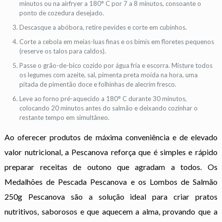
minutos ou na airfryer a 180° C por 7 a 8 minutos, consoante o
ponto de cozedura desejado.
Descasque a abóbora, retire pevides e corte em cubinhos.
Corte a cebola em meias-luas finas e os bimis em floretes pequenos
(reserve os talos para caldos).
Passe o grão-de-bico cozido por água fria e escorra. Misture todos
os legumes com azeite, sal, pimenta preta moída na hora, uma
pitada de pimentão doce e folhinhas de alecrim fresco.
Leve ao forno pré-aquecido a 180° C durante 30 minutos,
colocando 20 minutos antes do salmão e deixando cozinhar o
restante tempo em simultâneo.
Ao oferecer produtos de máxima conveniência e de elevado
valor nutricional, a Pescanova reforça que é simples e rápido
preparar receitas de outono que agradam a todos. Os
Medalhões de Pescada Pescanova e os Lombos de Salmão
250g Pescanova são a solução ideal para criar pratos
nutritivos, saborosos e que aquecem a alma, provando que a