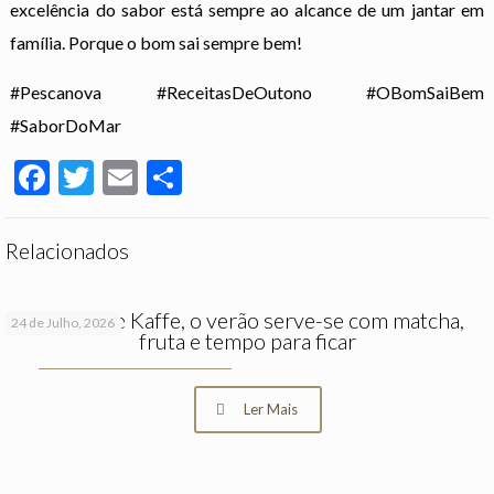
excelência do sabor está sempre ao alcance de um jantar em
família. Porque o bom sai sempre bem!
#Pescanova #ReceitasDeOutono #OBomSaiBem
#SaborDoMar
Facebook
Twitter
Email
Partilhar
Relacionados
No Hygge Kaffe, o verão serve-se com matcha,
24 de Julho, 2026
fruta e tempo para ficar
Ler Mais