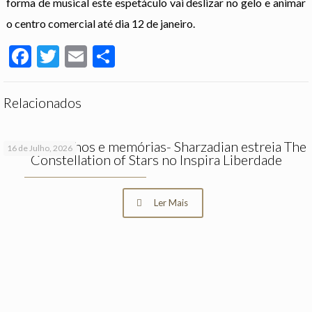
forma de musical este espetáculo vai deslizar no gelo e animar
o centro comercial até dia 12 de janeiro.
Facebook
Twitter
Email
Partilhar
Relacionados
Entre espelhos e memórias- Sharzadian estreia The
16 de Julho, 2026
Constellation of Stars no Inspira Liberdade
Ler Mais