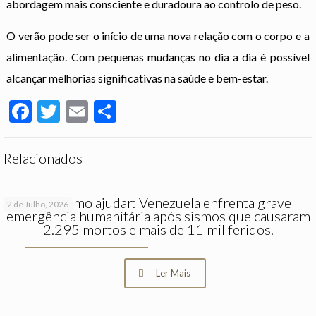
abordagem mais consciente e duradoura ao controlo de peso.
O verão pode ser o início de uma nova relação com o corpo e a
alimentação. Com pequenas mudanças no dia a dia é possível
alcançar melhorias significativas na saúde e bem-estar.
Facebook
Twitter
Email
Partilhar
Relacionados
Saiba como ajudar: Venezuela enfrenta grave
2 de Julho, 2026
emergência humanitária após sismos que causaram
2.295 mortos e mais de 11 mil feridos.
Ler Mais