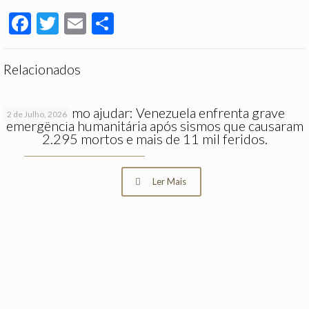
Facebook
Twitter
Email
Partilhar
Relacionados
Saiba como ajudar: Venezuela enfrenta grave
2 de Julho, 2026
emergência humanitária após sismos que causaram
2.295 mortos e mais de 11 mil feridos.
Ler Mais