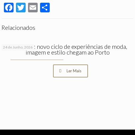
Facebook
Twitter
Email
Partilhar
Relacionados
FASH_ON: novo ciclo de experiências de moda,
24 de Junho, 2026
imagem e estilo chegam ao Porto
Ler Mais