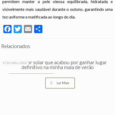
permitem manter a pele oleosa equilibrada, hidratada e
visivelmente mais saudável durante o outono, garantindo uma
tez uniforme e matificada ao longo do dia.
Facebook
Twitter
Email
Partilhar
Relacionados
O protetor solar que acabou por ganhar lugar
17 de Julho, 2026
definitivo na minha mala de verão
Ler Mais