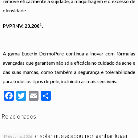
remove eficazmente a sujidade, a maquilhagem e o excesso de
oleosidade.
1
PVPRNV: 23,20€
.
A gama Eucerin DermoPure continua a inovar com fórmulas
avançadas que garantem não só a eficácia no cuidado da acne e
das suas marcas, como também a segurança e tolerabilidade
para todos os tipos de pele, incluindo as mais sensíveis.
Facebook
Twitter
Email
Partilhar
Relacionados
O protetor solar que acabou por ganhar lugar
17 de Julho, 2026