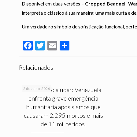
Disponível em duas versões –
Cropped Beadnell Wa
interpreta o clássico à sua maneira: uma mais curta e de
Um verdadeiro símbolo de sofisticação funcional, perfei
Facebook
Twitter
Email
Partilhar
Relacionados
Saiba como ajudar: Venezuela
2 de Julho, 2026
enfrenta grave emergência
humanitária após sismos que
causaram 2.295 mortos e mais
de 11 mil feridos.