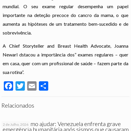
mundial. O seu exame regular desempenha um papel
importante na deteção precoce do cancro da mama, o que
aumenta as hipóteses de um tratamento bem-sucedido e de
sobrevivência.
A Chief Storyteller and Breast Health Advocate, Joanna
Newarl dstacou a importância dos” exames regulares – quer
em casa, quer com um profissional de saúde – fazem parte da
sua rotina”.
Facebook
Twitter
Email
Partilhar
Relacionados
Saiba como ajudar: Venezuela enfrenta grave
2 de Julho, 2026
emergência humanitária após sismos que causaram