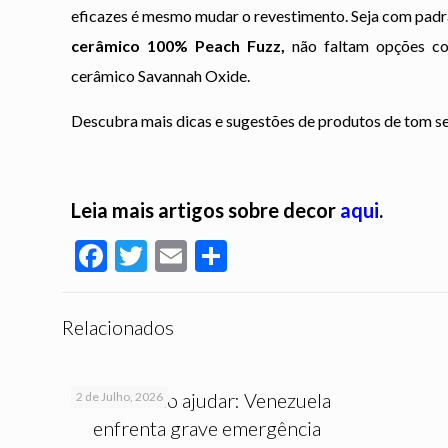
eficazes é mesmo mudar o revestimento. Seja com padr
cerâmico 100% Peach Fuzz,
não faltam opções co
cerâmico Savannah Oxide.
Descubra mais dicas e sugestões de produtos de tom 
Leia mais artigos sobre decor
aqui
.
Facebook
Twitter
Email
Partilhar
Relacionados
Saiba como ajudar: Venezuela
2 de Julho, 2026
enfrenta grave emergência