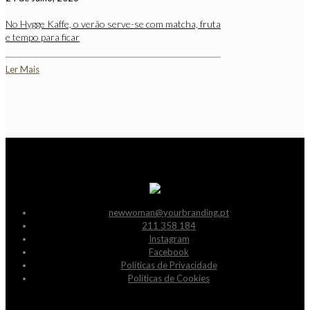
No Hygge Kaffe, o verão serve-se com matcha, fruta
e tempo para ficar
Ler Mais
newwoman@yourbranding.pt
211 358 184
Instagram
Facebook
Políticas de Privacidade
Políticas de Cookies