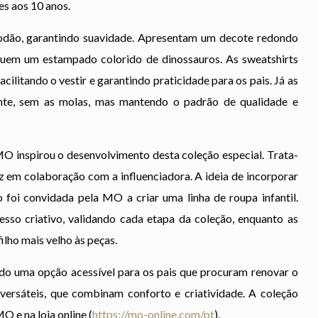
es aos 10 anos.
godão, garantindo suavidade. Apresentam um decote redondo
luem um estampado colorido de dinossauros. As sweatshirts
cilitando o vestir e garantindo praticidade para os pais. Já as
nte, sem as molas, mas mantendo o padrão de qualidade e
O inspirou o desenvolvimento desta coleção especial. Trata-
iz em colaboração com a influenciadora. A ideia de incorporar
foi convidada pela MO a criar uma linha de roupa infantil.
so criativo, validando cada etapa da coleção, enquanto as
lho mais velho às peças.
do uma opção acessível para os pais que procuram renovar o
versáteis, que combinam conforto e criatividade. A coleção
O e na loja online (
https://mo-online.com/pt
).