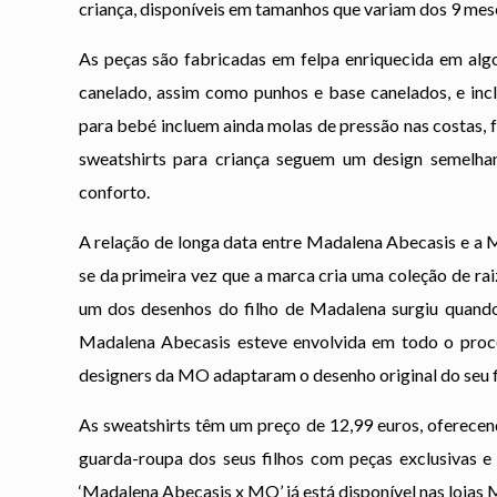
criança, disponíveis em tamanhos que variam dos 9 mes
As peças são fabricadas em felpa enriquecida em al
canelado, assim como punhos e base canelados, e inc
para bebé incluem ainda molas de pressão nas costas, fa
sweatshirts para criança seguem um design semelha
conforto.
A relação de longa data entre Madalena Abecasis e a M
se da primeira vez que a marca cria uma coleção de ra
um dos desenhos do filho de Madalena surgiu quando 
Madalena Abecasis esteve envolvida em todo o proces
designers da MO adaptaram o desenho original do seu fi
As sweatshirts têm um preço de 12,99 euros, oferecen
guarda-roupa dos seus filhos com peças exclusivas e 
‘Madalena Abecasis x MO’ já está disponível nas lojas M