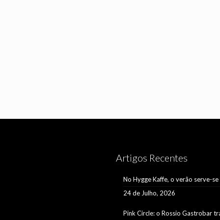
Artigos Recentes
No Hygge Kaffe, o verão serve-se
24 de Julho, 2026
Pink Circle: o Rossio Gastrobar t