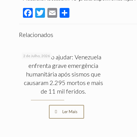
Facebook
Twitter
Email
Partilhar
Relacionados
Saiba como ajudar: Venezuela
2 de Julho, 2026
enfrenta grave emergência
humanitária após sismos que
causaram 2.295 mortos e mais
de 11 mil feridos.
Ler Mais