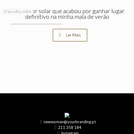
O protetor solar que acabou por ganhar lugar
17 de Julho, 2026
definitivo na minha mala de verão
Ler Mais
newwoman@yourbranding.pt
211 358 184
Instagram