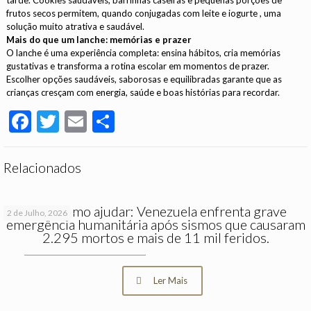
tarde. Cookies saudáveis, barrinhas caseiras e pequenas porções de
frutos secos permitem, quando conjugadas com leite e iogurte , uma
solução muito atrativa e saudável.
Mais do que um lanche: memórias e prazer
O lanche é uma experiência completa: ensina hábitos, cria memórias
gustativas e transforma a rotina escolar em momentos de prazer.
Escolher opções saudáveis, saborosas e equilibradas garante que as
crianças cresçam com energia, saúde e boas histórias para recordar.
Facebook
Twitter
Email
Partilhar
Relacionados
Saiba como ajudar: Venezuela enfrenta grave
2 de Julho, 2026
emergência humanitária após sismos que causaram
2.295 mortos e mais de 11 mil feridos.
Ler Mais