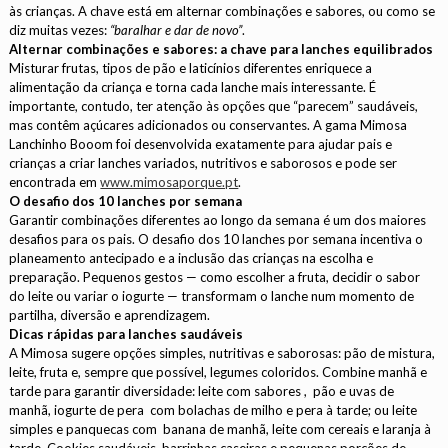
às crianças. A chave está em alternar combinações e sabores, ou como se
diz muitas vezes:
“baralhar e dar de novo”
.
Alternar combinações e sabores: a chave para lanches equilibrados
Misturar frutas, tipos de pão e laticínios diferentes enriquece a
alimentação da criança e torna cada lanche mais interessante. É
importante, contudo, ter atenção às opções que “parecem” saudáveis,
mas contêm açúcares adicionados ou conservantes. A gama Mimosa
Lanchinho Booom foi desenvolvida exatamente para ajudar pais e
crianças a criar lanches variados, nutritivos e saborosos e pode ser
encontrada em
www.mimosaporque.pt
.
O desafio dos 10 lanches por semana
Garantir combinações diferentes ao longo da semana é um dos maiores
desafios para os pais. O desafio dos 10 lanches por semana incentiva o
planeamento antecipado e a inclusão das crianças na escolha e
preparação. Pequenos gestos — como escolher a fruta, decidir o sabor
do leite ou variar o iogurte — transformam o lanche num momento de
partilha, diversão e aprendizagem.
Dicas rápidas para lanches saudáveis
A Mimosa sugere opções simples, nutritivas e saborosas: pão de mistura,
leite, fruta e, sempre que possível, legumes coloridos. Combine manhã e
tarde para garantir diversidade: leite com sabores , pão e uvas de
manhã, iogurte de pera com bolachas de milho e pera à tarde; ou leite
simples e panquecas com banana de manhã, leite com cereais e laranja à