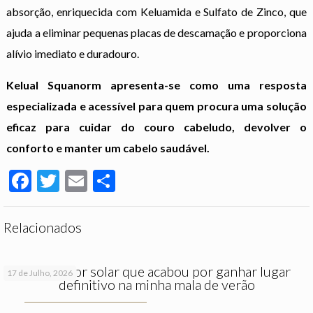
absorção, enriquecida com Keluamida e Sulfato de Zinco, que
ajuda a eliminar pequenas placas de descamação e proporciona
alívio imediato e duradouro.
Kelual Squanorm apresenta-se como uma resposta
especializada e acessível para quem procura uma solução
eficaz para cuidar do couro cabeludo, devolver o
conforto e manter um cabelo saudável.
Facebook
Twitter
Email
Partilhar
Relacionados
O protetor solar que acabou por ganhar lugar
17 de Julho, 2026
definitivo na minha mala de verão