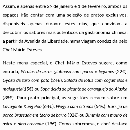
Assim, e apenas entre 29 de janeiro e 1 de fevereiro, ambos os
espaços irão contar com uma seleção de pratos exclusivos,
disponíveis apenas durante estes dias, que convidam a
descobrir os sabores mais autênticos da gastronomia chinesa,
a partir da Avenida da Liberdade, numa viagem conduzida pelo
Chef Mário Esteves.
Neste menu especial, o Chef Mário Esteves sugere, como
entrada,
Pérolas de arroz glutinoso com porco e legumes
(22€),
Gyoza de taro com pato
(24€),
Salada de lotus com cogumelos e
malagueta
(15€) ou
Sopa ácida de picante de caranguejo do Alaska
(38€). Para prato principal, as sugestões recaem sobre um
Lavagante Kung Pao
(64€),
Wagyu com citrinos
(54€),
Barriga de
porco braseada em tacho de barro
(32€) ou
Bimmis com molho de
ostra e alho crocante
(19€). Como sobremesa, o chef destaca