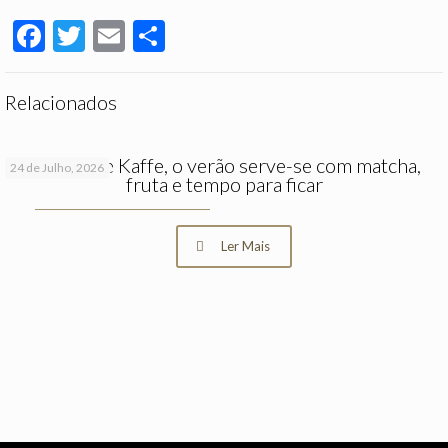
Partilhar
Facebook
Twitter
Email
Partilhar
Relacionados
No Hygge Kaffe, o verão serve-se com matcha,
24 de Julho, 2026
fruta e tempo para ficar
Ler Mais