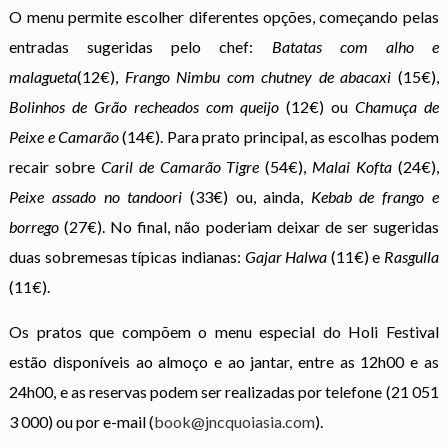
O menu permite escolher diferentes opções, começando pelas
entradas sugeridas pelo chef:
Batatas com alho e
malagueta
(12€),
Frango Nimbu com chutney de abacaxi
(15€),
Bolinhos de Grão recheados com queijo
(12€) ou
Chamuça de
Peixe e Camarão
(14€). Para prato principal, as escolhas podem
recair sobre
Caril de Camarão Tigre
(54€),
Malai Kofta
(24€),
Peixe assado no tandoori
(33€) ou, ainda,
Kebab de frango e
borrego
(27€). No final, não poderiam deixar de ser sugeridas
duas sobremesas típicas indianas:
Gajar Halwa
(11€) e
Rasgulla
(11€).
Os pratos que compõem o menu especial do Holi Festival
estão disponíveis ao almoço e ao jantar, entre as 12h00 e as
24h00, e as reservas podem ser realizadas por telefone (21 051
3 000) ou por e-mail (
book@jncquoiasia.com
).