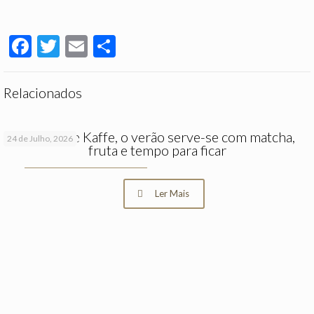
Facebook
Twitter
Email
Partilhar
Relacionados
No Hygge Kaffe, o verão serve-se com matcha,
24 de Julho, 2026
fruta e tempo para ficar
Ler Mais