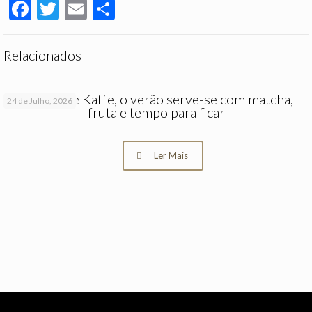
Facebook
Twitter
Email
Partilhar
Relacionados
No Hygge Kaffe, o verão serve-se com matcha,
24 de Julho, 2026
fruta e tempo para ficar
Ler Mais