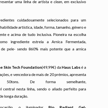
esentar uma linha de artista e
clean
, em exclusivo
edientes cuidadosamente selecionados para um
habilidade artística, idade, forma, tamanho, género e
nte e acima de tudo inclusiva. Pioneira na escolha
omo ingrediente estrela a Arnica Fermentada,
 de pele- sendo 860% mais potente que a arnica
ne Skin Tech Foundation
(49,99€) da
Haus Labs
é a
zações, e vencedora de mais de 20 prémios, apresenta
tons. De forma semelhante,
 central nesta linha
,
sendo o aliado perfeito para
de longa duração.
 ocasião, o iluminador
Bio Radiant Gel-